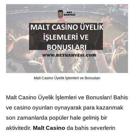
Malt Casino Üyelik İşlemleri ve Bonusları
Malt Casino Üyelik İşlemleri ve Bonusları! Bahis
ve casino oyunları oynayarak para kazanmak
son zamanlarda popüler hale gelmiş bir
aktivitedir.
Malt Casino
da bahis severlerin