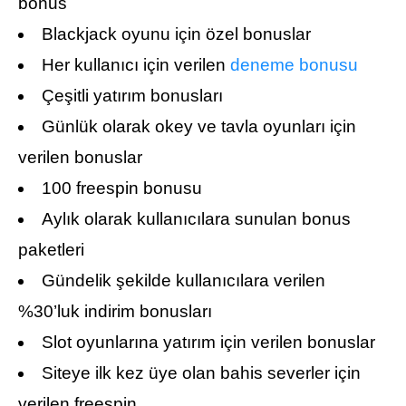
bonus
Blackjack oyunu için özel bonuslar
Her kullanıcı için verilen
deneme bonusu
Çeşitli yatırım bonusları
Günlük olarak okey ve tavla oyunları için
verilen bonuslar
100 freespin bonusu
Aylık olarak kullanıcılara sunulan bonus
paketleri
Gündelik şekilde kullanıcılara verilen
%30’luk indirim bonusları
Slot oyunlarına yatırım için verilen bonuslar
Siteye ilk kez üye olan bahis severler için
verilen freespin