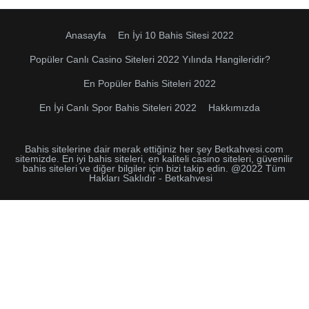
Anasayfa
En İyi 10 Bahis Sitesi 2022
Popüler Canlı Casino Siteleri 2022 Yılında Hangileridir?
En Popüler Bahis Siteleri 2022
En İyi Canlı Spor Bahis Siteleri 2022
Hakkımızda
Bahis sitelerine dair merak ettiğiniz her şey Betkahvesi.com
sitemizde. En iyi bahis siteleri, en kaliteli casino siteleri, güvenilir
bahis siteleri ve diğer bilgiler için bizi takip edin. @2022 Tüm
Hakları Saklıdır - Betkahvesi