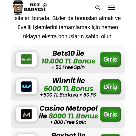
En sevilen ve en güvenilen bahis ve casino
siteleri burada. Sizler de bonusları almak ve
üyelik işlemlerini tamamlamak için hemen
tıklayın ekstra bonusların sahibi olun.
Type
your
search
query
and
hit
enter: