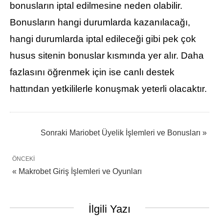
bonusların iptal edilmesine neden olabilir.
Bonusların hangi durumlarda kazanılacağı,
hangi durumlarda iptal edileceği gibi pek çok
husus sitenin bonuslar kısmında yer alır. Daha
fazlasını öğrenmek için ise canlı destek
hattından yetkililerle konuşmak yeterli olacaktır.
Sonraki
Mariobet Üyelik İşlemleri ve Bonusları »
ÖNCEKI
« Makrobet Giriş İşlemleri ve Oyunları
İlgili Yazı