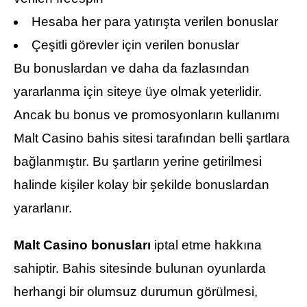
Hesaba her para yatırışta verilen bonuslar
Çeşitli görevler için verilen bonuslar
Bu bonuslardan ve daha da fazlasından
yararlanma için siteye üye olmak yeterlidir.
Ancak bu bonus ve promosyonların kullanımı
Malt Casino bahis sitesi tarafından belli şartlara
bağlanmıştır. Bu şartların yerine getirilmesi
halinde kişiler kolay bir şekilde bonuslardan
yararlanır.
Malt Casino bonusları
iptal etme hakkına
sahiptir. Bahis sitesinde bulunan oyunlarda
herhangi bir olumsuz durumun görülmesi,