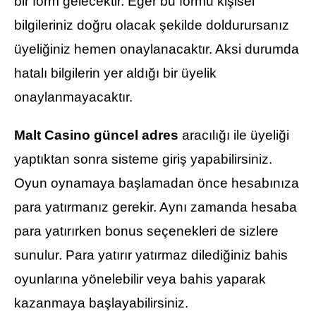
bir form gelecektir. Eğer bu formu kişisel
bilgileriniz doğru olacak şekilde doldurursanız
üyeliğiniz hemen onaylanacaktır. Aksi durumda
hatalı bilgilerin yer aldığı bir üyelik
onaylanmayacaktır.
Malt Casino güncel adres
aracılığı ile üyeliği
yaptıktan sonra sisteme giriş yapabilirsiniz.
Oyun oynamaya başlamadan önce hesabınıza
para yatırmanız gerekir. Aynı zamanda hesaba
para yatırırken bonus seçenekleri de sizlere
sunulur. Para yatırır yatırmaz dilediğiniz bahis
oyunlarına yönelebilir veya bahis yaparak
kazanmaya başlayabilirsiniz.