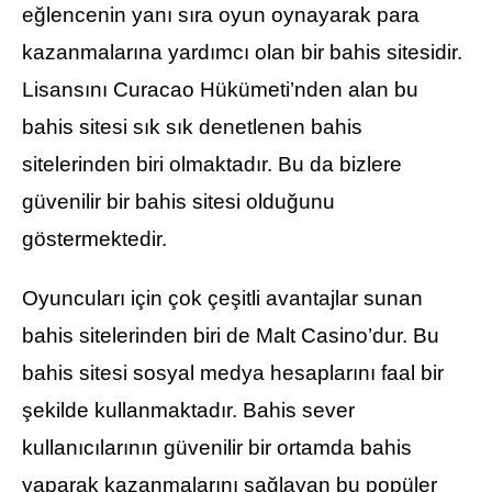
eğlencenin yanı sıra oyun oynayarak para
kazanmalarına yardımcı olan bir bahis sitesidir.
Lisansını Curacao Hükümeti’nden alan bu
bahis sitesi sık sık denetlenen bahis
sitelerinden biri olmaktadır. Bu da bizlere
güvenilir bir bahis sitesi olduğunu
göstermektedir.
Oyuncuları için çok çeşitli avantajlar sunan
bahis sitelerinden biri de Malt Casino’dur. Bu
bahis sitesi sosyal medya hesaplarını faal bir
şekilde kullanmaktadır. Bahis sever
kullanıcılarının güvenilir bir ortamda bahis
yaparak kazanmalarını sağlayan bu popüler