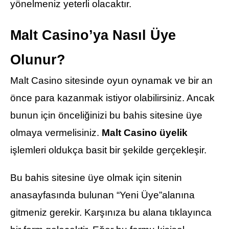
yönelmeniz yeterli olacaktır.
Malt Casino’ya Nasıl Üye
Olunur?
Malt Casino sitesinde oyun oynamak ve bir an
önce para kazanmak istiyor olabilirsiniz. Ancak
bunun için önceliğinizi bu bahis sitesine üye
olmaya vermelisiniz.
Malt Casino üyelik
işlemleri oldukça basit bir şekilde gerçekleşir.
Bu bahis sitesine üye olmak için sitenin
anasayfasında bulunan “Yeni Üye”alanına
gitmeniz gerekir. Karşınıza bu alana tıklayınca