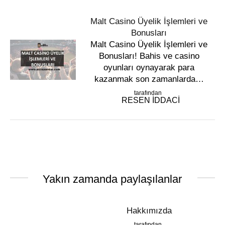
Malt Casino Üyelik İşlemleri ve
Bonusları
Malt Casino Üyelik İşlemleri ve
Bonusları! Bahis ve casino
oyunları oynayarak para
kazanmak son zamanlarda…
tarafından
RESEN IDDACI
Yakın zamanda paylaşılanlar
Hakkımızda
tarafından