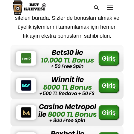
En sevilen ve en güvenilen bahis ve casino
siteleri burada. Sizler de bonusları almak ve
üyelik işlemlerini tamamlamak için hemen
tıklayın ekstra bonusların sahibi olun.
Type
your
search
query
and
hit
enter: