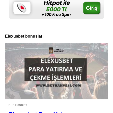
Elexusbet bonusları
ELEXUSBET