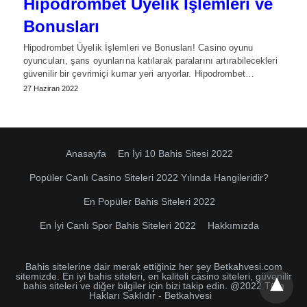
Hipodrombet Üyelik İşlemleri ve
Bonusları
Hipodrombet Üyelik İşlemleri ve Bonusları! Casino oyunu
oyuncuları, şans oyunlarına katılarak paralarını artırabilecekleri
güvenilir bir çevrimiçi kumar yeri arıyorlar. Hipodrombet…
27 Haziran 2022
Anasayfa
En İyi 10 Bahis Sitesi 2022
Popüler Canlı Casino Siteleri 2022 Yılında Hangileridir?
En Popüler Bahis Siteleri 2022
En İyi Canlı Spor Bahis Siteleri 2022
Hakkımızda
Bahis sitelerine dair merak ettiğiniz her şey Betkahvesi.com
sitemizde. En iyi bahis siteleri, en kaliteli casino siteleri, güvenilir
bahis siteleri ve diğer bilgiler için bizi takip edin. @2022 Tüm
Hakları Saklıdır - Betkahvesi